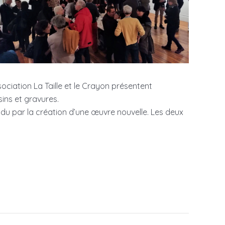
sociation La Taille et le Crayon présentent
ins et gravures.
du par la création d’une œuvre nouvelle. Les deux