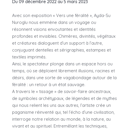
Du 09 décembre 2022 au 5 mars 2023
Avec son exposition « Vers une féralité », Ayda-Su
Nuroglu nous emmène dans un voyage ou
résonnent visions envoutantes et identités
profondes et invisibles. Chimères, divinités, végétaux
et créatures dialoguent d’un support à I’autre,
conjuguant dentelles et sérigraphies, estampes et
textiles imprimés.
Ainsi, Ie spectateur plonge dans un espace hors ou
temps, où se déploient librement illusions, racines et
désirs, dans une sorte de vagabondage autour de la
féralité : un retour à un état sauvage.
A travers Ie « tissage » de savoir-faire ancestraux,
de symboles archétypaux, de Iégendes et de mythes
qui nous relient les uns aux autres, I’artiste crée un
paganisme réinventé qui, tel I’écho d’une civilisation,
interroge notre relation au monde, à la nature, au
vivant et au spirituel. Entremêlant les techniques,