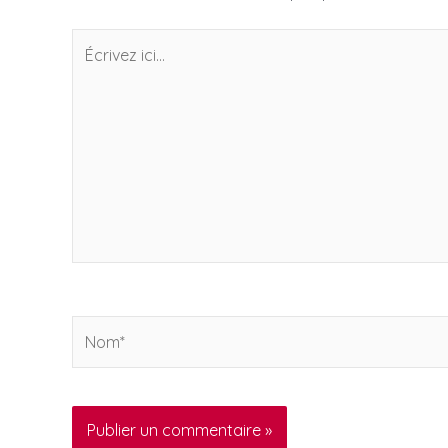
Écrivez
ici…
Nom*