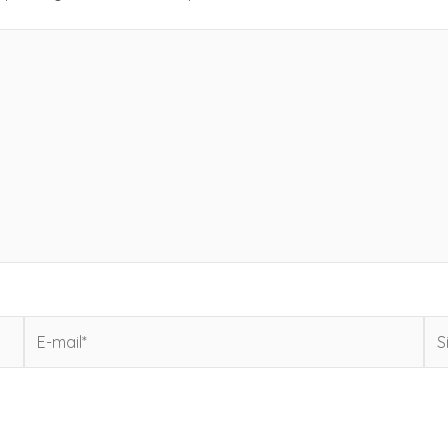
E-
Sit
mail*
Int