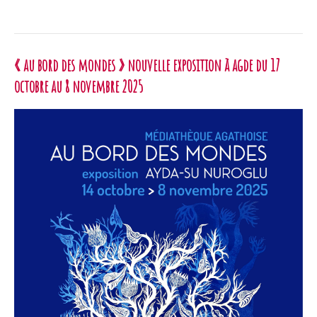
DE
CRÉATRICES
EN
« au bord des mondes » nouvelle exposition à agde du 17
DéCEMBRE
~
octobre au 8 novembre 2025
LODÈVE