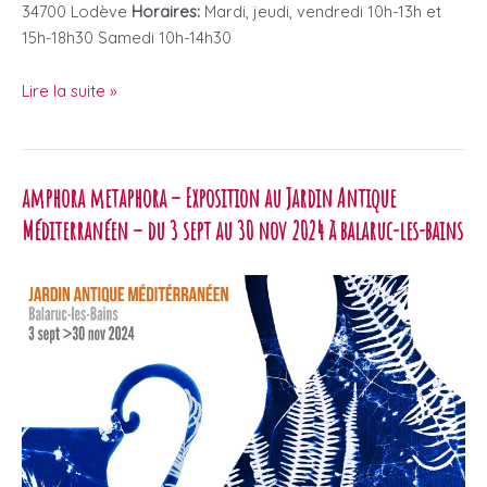
34700 Lodève
Horaires:
Mardi, jeudi, vendredi 10h-13h et
15h-18h30 Samedi 10h-14h30
l’essence
Lire la suite »
des
fils
–
amphora metaphora – Exposition au Jardin Antique
galerie
des
Méditerranéen – du 3 sept au 30 nov 2024 à balaruc-les-bains
reynardes
–
du
8
novembre
au
8
décembre
à
lodève