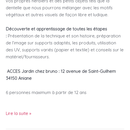
vos propres herbiers et des petits objets tels que la
dentelle que nous pourrons mélanger avec les motifs
végétaux et autres visuels de façon libre et ludique.
Découverte et apprentissage de toutes les étapes
:
Présentation de la technique et son histoire, préparation
de l’image sur supports adaptés, les produits, utilisation
des UV, supports variés (papier et textile) et conseils sur le
matériel/fournisseurs.
ACCES Jardin chez bruno :
12 avenue de Saint-Guilhem
34150 Aniane
6 personnes maximum à partir de 12 ans
stages
Lire la suite »
de
cyanotype