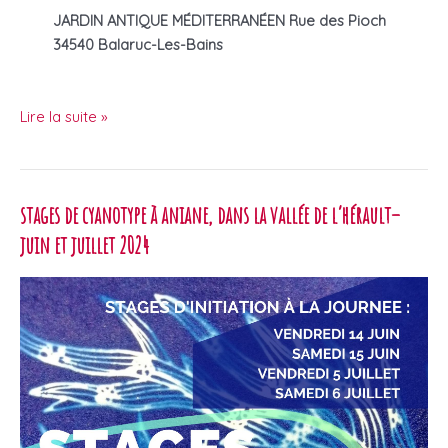
JARDIN ANTIQUE MÉDITERRANÉEN
Rue des Pioch
34540 Balaruc-Les-Bains
amphora
Lire la suite »
metaphora
–
Exposition
stages de cyanotype à aniane, dans la vallée de l’hérault–
au
Jardin
juin et juillet 2024
Antique
Méditerranéen
–
du
3
sept
au
30