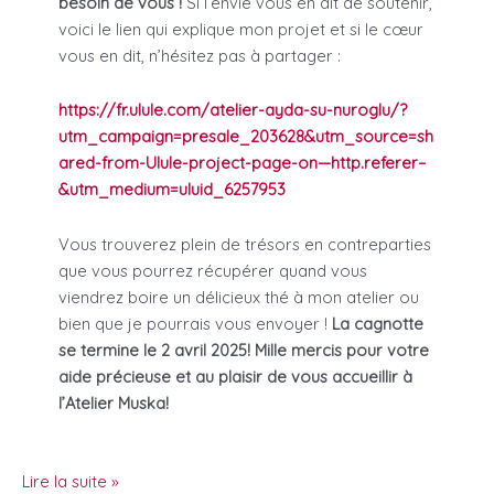
besoin de vous !
Si l’envie vous en dit de soutenir,
voici le lien qui explique mon projet et si le cœur
vous en dit, n’hésitez pas à partager :
https://fr.ulule.com/atelier-ayda-su-nuroglu/?
utm_campaign=presale_203628&utm_source=sh
ared-from-Ulule-project-page-on—http.referer–
&utm_medium=uluid_6257953
Vous trouverez plein de trésors en contreparties
que vous pourrez récupérer quand vous
viendrez boire un délicieux thé à mon atelier ou
bien que je pourrais vous envoyer !
La cagnotte
se termine le 2 avril 2025! Mille mercis pour votre
aide précieuse et au plaisir de vous accueillir à
l’Atelier Muska!
FINANCEMENT
Lire la suite »