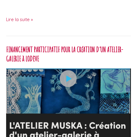
stages
Lire la suite »
de
cyanotype
à
FINANCEMENT PARTICIPATIF POUR LA CRéATION D’UN ATELIER-
lodève,
dans
GALERIE à LODèVE
la
vallée
de
l’Hérault–
octobre
et
novembre
2025