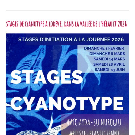
de
cyanotype
à
stages de cyanotype à lodève, dans la vallée de l’Hérault 2026
Lodève,
dans
la
Vallée
de
l’Hérault
2026